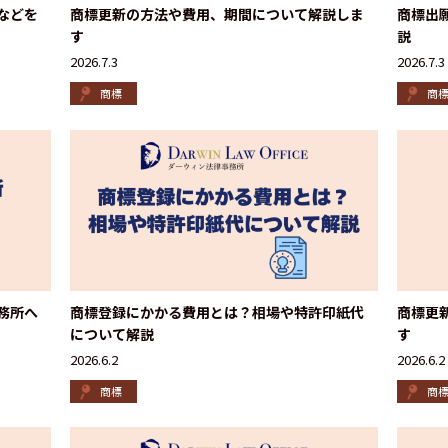
などを
商標更新の方法や費用、期間について解説しま
商標出
す
説
2026.7.3
2026.7.3
商標
商
務所へ
商標登録にかかる費用とは？相場や特許印紙代
商標更
について解説
す
2026.6.2
2026.6.2
商標
商