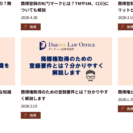
の？期
商標登録のR(®)マークとは？TMやSM、C(©)に
商標登
ついても解説
リット
2026.4.28
2026.3.1
商標
商
な知識
商標権取得のための登録要件とは？分かりやす
商標権
く解説します
2026.1.2
2026.2.10
商
商標