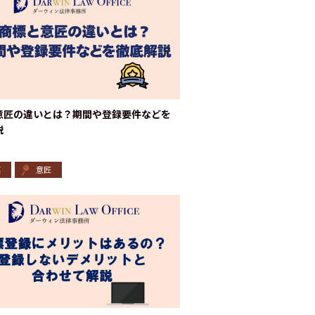
意匠の違いとは？期間や登録要件などを
説
標
意匠