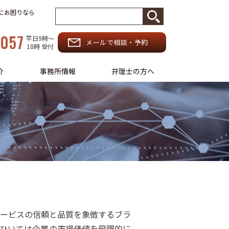
務にお困りなら
-057
平日9時〜
メールで相談・予約
18時 受付
介
事務所情報
弁理士の方へ
サービスの信頼と品質を象徴するブラ
ひいては企業の市場価値を飛躍的に