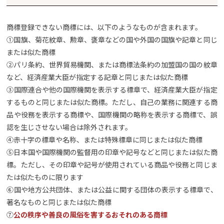
商標登録できない商標には、以下のようなものが含まれます。
➀国旗、菊花紋章、勲章、褒章などの国や外国の国旗や記章と同じ
または似た商標
②パリ条約、世界貿易機関、または商標法条約の加盟国の国の紋章
など、経済産業大臣が指定する記章と同じまたは似た商標
③国際連合や他の国際機関を表示する標章で、経済産業大臣が指定
するものと同じまたは似た商標。ただし、自己の業務に関連する商
品や役務を表示する商標や、国際機関の略称を表示する商標で、誤
認を生じさせない場合は除外されます。
④赤十字の標章や名称、または特殊標章に同じまたは似た商標
⑤日本国や国際機関の監督用の印章や記号などと同じまたは似た商
標。ただし、その印章や記号が使用されている商品や役務と同じま
たは似たものに限ります
⑥国や地方公共団体、または公益に関する団体の表示する標章で、
著名なものと同じまたは似た商標
⑦
公の秩序や善良の風俗を害するおそれのある商標