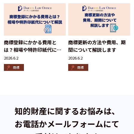
商標登録にかかる費用と
商標更新の方法や費用、期
は？相場や特許印紙代につ
間について解説します
いて解説
2026.6.2
2026.6.2
商標
商標
知的財産に関するお悩みは、
お電話かメールフォームにて