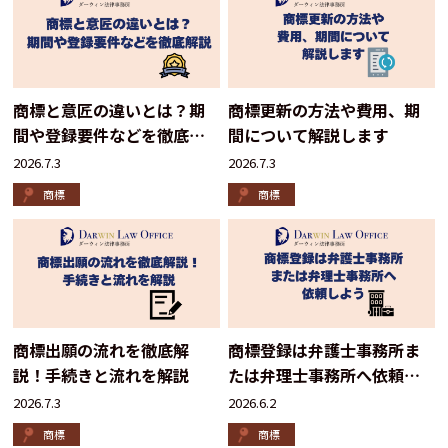
商標と意匠の違いとは？期
商標更新の方法や費用、期
間や登録要件などを徹底解
間について解説します
説
2026.7.3
2026.7.3
商標
商標
商標出願の流れを徹底解
商標登録は弁護士事務所ま
説！手続きと流れを解説
たは弁理士事務所へ依頼し
よう
2026.7.3
2026.6.2
商標
商標