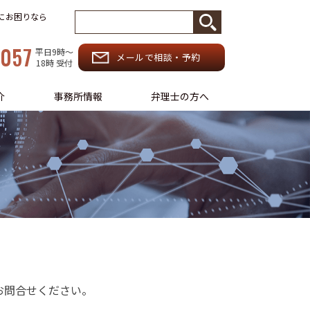
務にお困りなら
-057
平日9時〜
メールで相談・予約
18時 受付
介
事務所情報
弁理士の方へ
お問合せください。