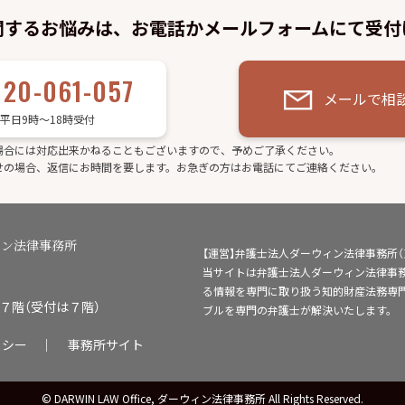
関するお悩みは、お電話かメールフォームにて受付
120-061-057
メールで相
平日9時～18時受付
場合には対応出来かねることもございますので、予めご了承ください。
せの場合、返信にお時間を要します。お急ぎの方はお電話にてご連絡ください。
ィン法律事務所
【運営】弁護士法人ダーウィン法律事務所
当サイトは弁護士法人ダーウィン法律事
る情報を専門に取り扱う知的財産法務専
・７階（受付は７階）
ブルを専門の弁護士が解決いたします。
リシー
｜
事務所サイト
© DARWIN LAW Office, ダーウィン法律事務所 All Rights Reserved.