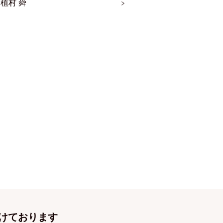
 植村 舜
けております