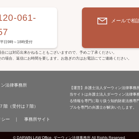
120-061-
メールで相
57
平日9時～18時受付
場合には対応出来かねることもございますので、予めご了承ください。
せの場合、返信にお時間を要します。お急ぎの方はお電話にてご連絡ください。
ィン法律事務所
【運営】弁護士法人ダーウィン法律事務
当サイトは弁護士法人ダーウィン法律事
る情報を専門に取り扱う知的財産法務専
階・７階（受付は７階）
ブルを専門の弁護士が解決いたします。
リシー
｜
事務所サイト
© DARWIN LAW Office, ダーウィン法律事務所 All Rights Reserved.