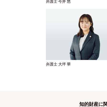
弁護士 今井 悠
弁護士 大坪 華
知的財産に