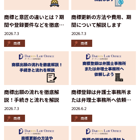
商標と意匠の違いとは？期
商標更新の方法や費用、期
間や登録要件などを徹底解
間について解説します
説
2026.7.3
2026.7.3
商標
商標
商標出願の流れを徹底解
商標登録は弁護士事務所ま
説！手続きと流れを解説
たは弁理士事務所へ依頼し
よう
2026.7.3
2026.6.2
商標
商標