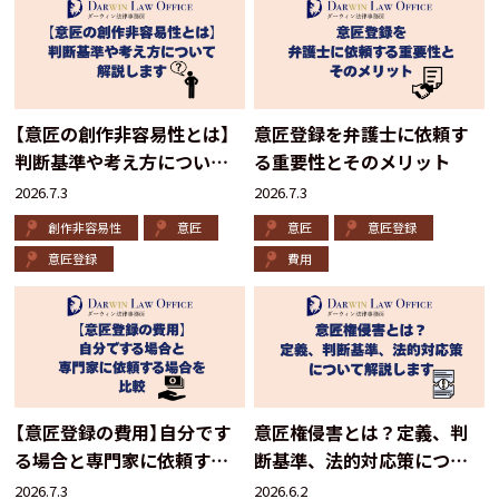
【意匠の創作非容易性とは】
意匠登録を弁護士に依頼す
判断基準や考え方について
る重要性とそのメリット
解説します
2026.7.3
2026.7.3
創作非容易性
意匠
意匠
意匠登録
意匠登録
費用
【意匠登録の費用】自分です
意匠権侵害とは？定義、判
る場合と専門家に依頼する
断基準、法的対応策につい
場合を比較
て解説します
2026.7.3
2026.6.2