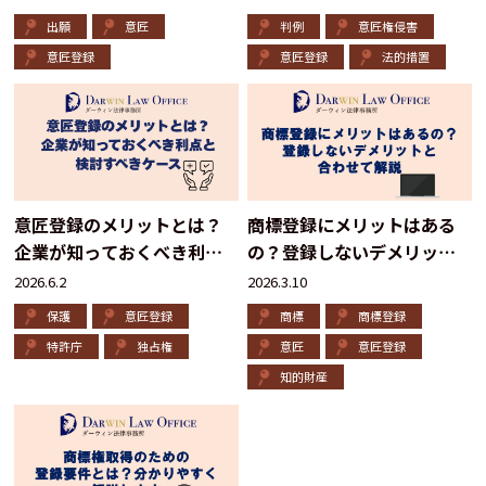
出願
意匠
判例
意匠権侵害
意匠登録
意匠登録
法的措置
意匠登録のメリットとは？
商標登録にメリットはある
企業が知っておくべき利点
の？登録しないデメリット
と検討すべきケース
と合わせて解説
2026.6.2
2026.3.10
保護
意匠登録
商標
商標登録
特許庁
独占権
意匠
意匠登録
知的財産