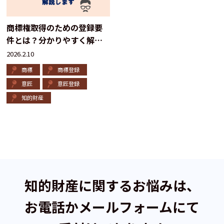
商標権取得のための登録要
件とは？分かりやすく解説
します
2026.2.10
商標
商標登録
意匠
意匠登録
知的財産
知的財産に関するお悩みは、
お電話かメールフォームにて