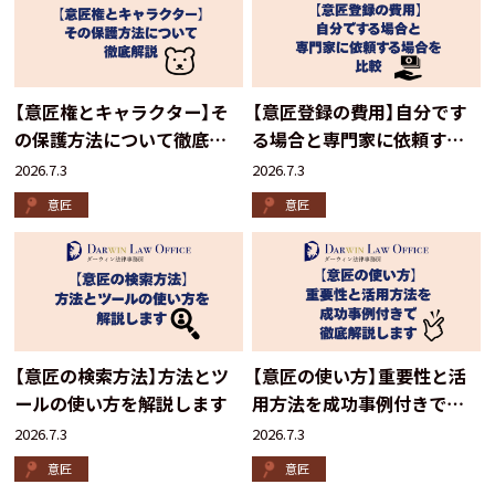
【意匠権とキャラクター】そ
【意匠登録の費用】自分です
の保護方法について徹底解
る場合と専門家に依頼する
説
場合を比較
2026.7.3
2026.7.3
意匠
意匠
【意匠の検索方法】方法とツ
【意匠の使い方】重要性と活
ールの使い方を解説します
用方法を成功事例付きで徹
底解説します
2026.7.3
2026.7.3
意匠
意匠