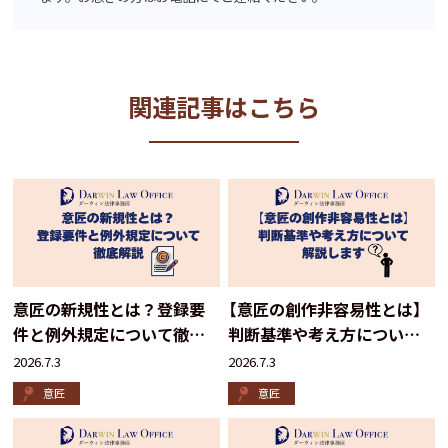
関連記事はこちら
意匠の新規性とは？登録要
【意匠の創作非容易性とは】
件と例外規定について徹底
判断基準や考え方について
解説
解説します
2026.7.3
2026.7.3
意匠
意匠