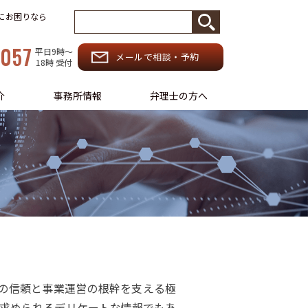
務にお困りなら
-057
平日9時〜
メールで相談・予約
18時 受付
介
事務所情報
弁理士の方へ
の信頼と事業運営の根幹を支える極
求められるデリケートな情報でもあ