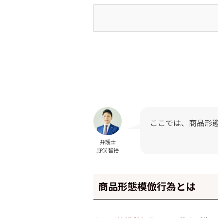
ここでは、商品形
弁護士
野俣 智裕
商品形態模倣行為とは