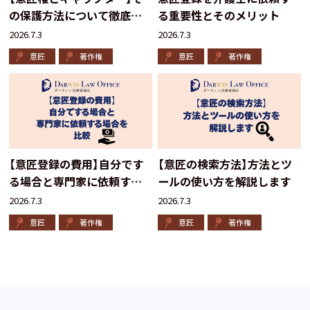
の保護方法について徹底解
る重要性とそのメリット
説
2026.7.3
2026.7.3
意匠
著作権
意匠
著作権
【意匠登録の費用】自分です
【意匠の検索方法】方法とツ
る場合と専門家に依頼する
ールの使い方を解説します
場合を比較
2026.7.3
2026.7.3
意匠
著作権
意匠
著作権