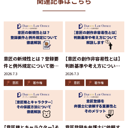
関連記事はこちら
意匠の新規性とは？登録要
【意匠の創作非容易性とは】
件と例外規定について徹底
判断基準や考え方について
解説
解説します
2026.7.3
2026.7.3
意匠
著作権
意匠
著作権
【意匠権とキャラクター】そ
意匠登録を弁護士に依頼す