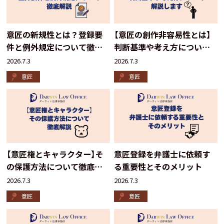
意匠の新規性とは？登録要
【意匠の創作非容易性とは】
件と例外規定について徹底
判断基準や考え方について
解説
解説します
2026.7.3
2026.7.3
意匠
意匠
【意匠権とキャラクター】そ
意匠登録を弁護士に依頼す
の保護方法について徹底解
る重要性とそのメリット
説
2026.7.3
2026.7.3
意匠
意匠