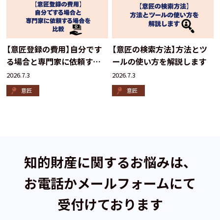
【意匠登録の費用】自分です
【意匠の検索方法】方法とツ
る場合と専門家に依頼する
ールの使い方を解説します
場合を比較
2026.7.3
2026.7.3
意匠
意匠
知的財産に関するお悩みは、
お電話かメールフォームにて
受付けております