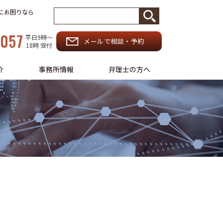
務にお困りなら
-057
平日9時〜
メールで相談・予約
18時 受付
介
事務所情報
弁理士の方へ