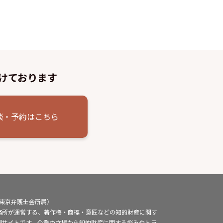
けております
談・予約はこちら
（東京弁護士会所属）
務所が運営する、著作権・商標・意匠などの知的財産に関す
門サイトです。企業の立場から知的財産に関する悩みやトラ