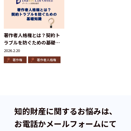
著作者人格権とは？契約ト
ラブルを防ぐための基礎知
識
2026.2.20
著作権
著作者人格権
知的財産に関するお悩みは、
お電話かメールフォームにて