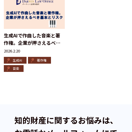
生成AIで作曲した音楽と著
作権。企業が押さえるべき
基本とリスク
2026.2.20
生成AI
著作権
音楽
知的財産に関するお悩みは、