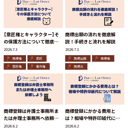
【意匠権とキャラクター】そ
商標出願の流れを徹底解
の保護方法について徹底解
説！手続きと流れを解説
説
2026.7.3
2026.7.3
商標権
意匠
商標出願
商標権
意匠権
著作権
商標法
商標登録は弁護士事務所ま
商標登録にかかる費用と
たは弁理士事務所へ依頼し
は？相場や特許印紙代につ
よう
いて解説
2026.6.2
2026.6.2