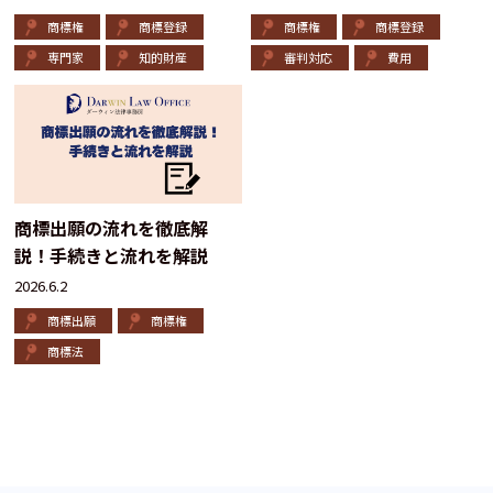
商標権
商標登録
商標権
商標登録
専門家
知的財産
審判対応
費用
商標出願の流れを徹底解
説！手続きと流れを解説
2026.6.2
商標出願
商標権
商標法