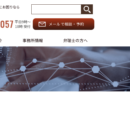
務にお困りなら
-057
平日9時〜
メールで相談・予約
18時 受付
介
事務所情報
弁理士の方へ