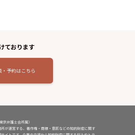
けております
談・予約はこちら
（東京弁護士会所属）
務所が運営する、著作権・商標・意匠などの知的財産に関す
門サイトです。企業の立場から知的財産に関する悩みやトラ