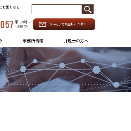
務にお困りなら
-057
平日9時〜
メールで相談・予約
18時 受付
介
事務所情報
弁理士の方へ