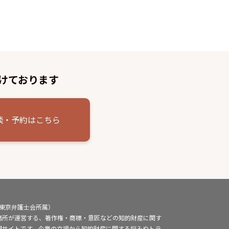
けております
談・予約はこちら
（東京弁護士会所属）
務所が運営する、著作権・商標・意匠などの知的財産に関す
門サイトです。企業の立場から知的財産に関する悩みやトラ