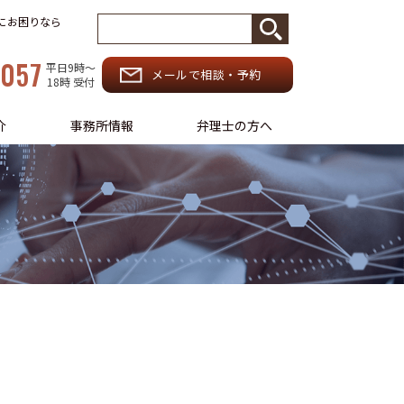
務にお困りなら
-057
平日9時〜
メールで相談・予約
18時 受付
介
事務所情報
弁理士の方へ